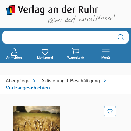
alt springen
Anmelden
Merkzettel
Warenkorb
Menü
Altenpflege
Aktivierung & Beschäftigung
Vorlesegeschichten
Bildergalerie überspringen