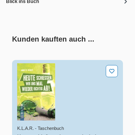
Blick ins Buch
Kunden kauften auch ...
Produktgalerie überspringen
Heute schießen wir uns mal wieder richtig ab!
K.L.A.R. - Taschenbuch