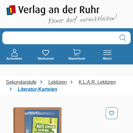
alt springen
Anmelden
Merkzettel
Warenkorb
Menü
Sekundarstufe
Lektüren
K.L.A.R. Lektüren
Literatur-Karteien
Bildergalerie überspringen