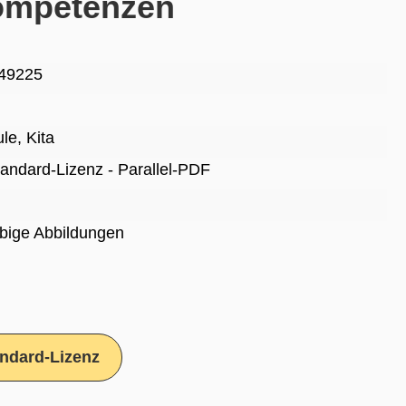
ompetenzen
49225
ule
, Kita
Standard-Lizenz - Parallel-PDF
rbige Abbildungen
ndard-Lizenz