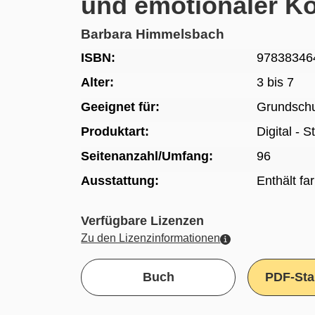
und emotionaler K
Barbara Himmelsbach
ISBN:
97838346
Alter:
3 bis 7
Geeignet für:
Grundsch
Produktart:
Digital - 
Seitenanzahl/Umfang:
96
Ausstattung:
Enthält fa
Verfügbare Lizenzen
Zu den Lizenzinformationen
Buch
PDF-Sta