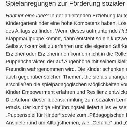
Spielanregungen zur Förderung soziale
Habt ihr eine Idee
? In der anleitenden Erziehung laut
Kindergartenkinder eine hohe Kompetenz haben, Lösu
des Alltags zu finden. Wenn dieses aufmunternde
Hab
Klappmaulpuppe kommt, dann entsteht so ein kurzweil
Selbstwirksamkeit zu erfahren und die eigenen Stärke
Erzieher oder Erzieherinnen können nicht in die Rolle
Puppencharakter, der auf Augenhöhe mit seinem klei
Freundin wahrgenommen wird. Die Kinder schenken d
auch gegenüber solchen Themen, die sie als unangen
erschließen die spielpädagogischen Möglichkeiten 
Kinder Empowerment erfahren und Resilienz entwick
Die Autorin dieser Ideensammlung zum sozialen Lern
Praxis. Der kundige Einführungsteil liefert alles Wiss
„Puppenspiel für Kinder“ sowie zum „Pädagogischen H
Anspiele rund um Alltagsthemen, wie „Gefühle“ und „G