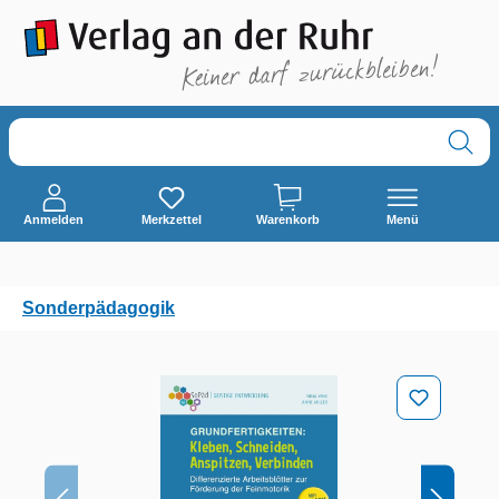
alt springen
Anmelden
Merkzettel
Warenkorb
Menü
Sonderpädagogik
Bildergalerie überspringen