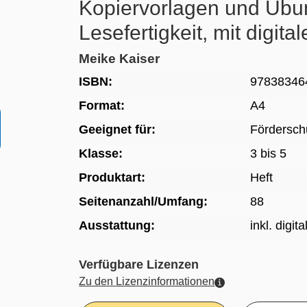
Kopiervorlagen und Übu
Lesefertigkeit, mit digit
Meike Kaiser
ISBN:
97838346
Format:
A4
Geeignet für:
Fördersch
Klasse:
3 bis 5
Produktart:
Heft
Seitenanzahl/Umfang:
88
Ausstattung:
inkl. digi
Verfügbare Lizenzen
Zu den Lizenzinformationen