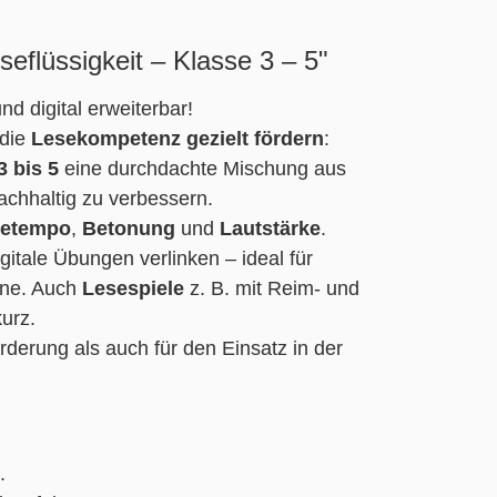
eflüssigkeit – Klasse 3 – 5"
und digital erweiterbar!
 die
Lesekompetenz gezielt fördern
:
3 bis 5
eine durchdachte Mischung aus
chhaltig zu verbessern.
setempo
,
Betonung
und
Lautstärke
.
itale Übungen verlinken – ideal für
one. Auch
Lesespiele
z. B. mit Reim- und
urz.
örderung als auch für den Einsatz in der
.