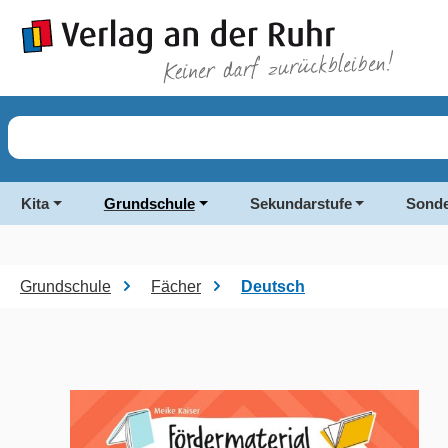
springen
Zur Hauptnavigation springen
Kita
Grundschule
Sekundarstufe
Sonde
Grundschule
Fächer
Deutsch
Bildergalerie überspringen