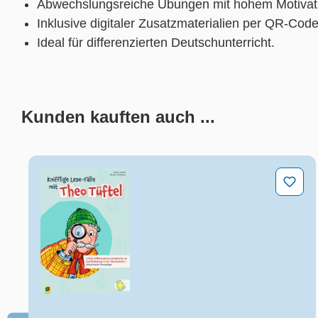
Abwechslungsreiche Übungen mit hohem Motivati
Inklusive digitaler Zusatzmaterialien per QR-Code
Ideal für differenzierten Deutschunterricht.
Kunden kauften auch ...
Produktgalerie überspringen
Knifflige Lese-Fälle mit Theo Tüftel