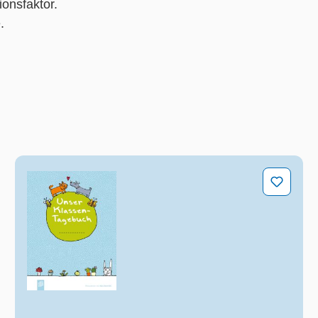
onsfaktor.
.
Unser Klassen-Tagebuch A5+