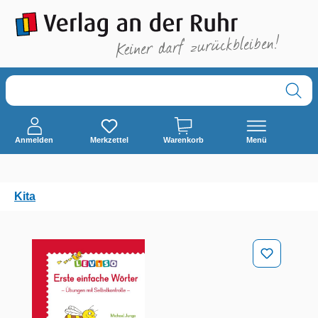
alt springen
Anmelden
Merkzettel
Warenkorb
Menü
Kita
Bildergalerie überspringen