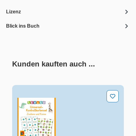
Lizenz
Blick ins Buch
Kunden kauften auch ...
Produktgalerie überspringen
Universal-Kontrollkartenset