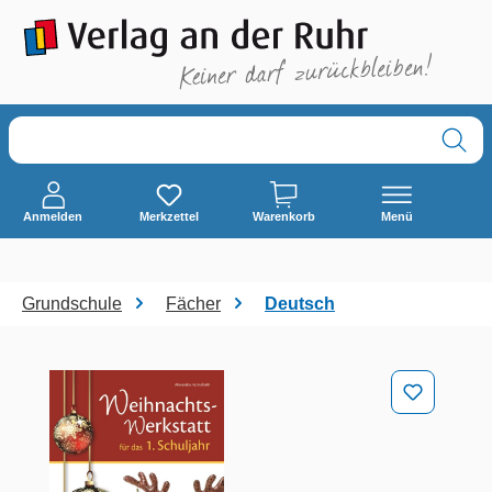
alt springen
Anmelden
Merkzettel
Warenkorb
Menü
Grundschule
Fächer
Deutsch
Bildergalerie überspringen