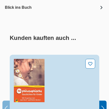
Blick ins Buch
Kunden kauften auch ...
Produktgalerie überspringen
50 philosophische Geschichten für Kinder