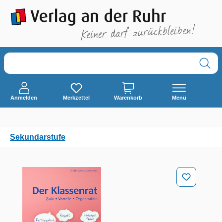
alt springen
Anmelden
Merkzettel
Warenkorb
Menü
Sekundarstufe
Bildergalerie überspringen