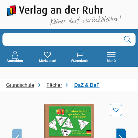
alt springen
Anmelden
Merkzettel
Warenkorb
Menü
Grundschule
Fächer
DaZ & DaF
Bildergalerie überspringen