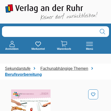
alt springen
Anmelden
Merkzettel
Warenkorb
Menü
Sekundarstufe
Fachunabhängige Themen
Berufsvorbereitung
Bildergalerie überspringen