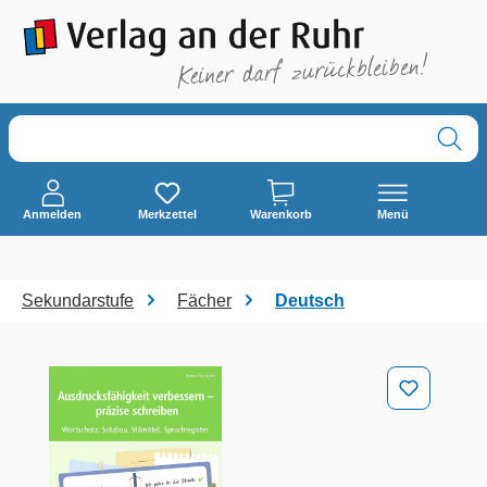
alt springen
Anmelden
Merkzettel
Warenkorb
Menü
Sekundarstufe
Fächer
Deutsch
Bildergalerie überspringen