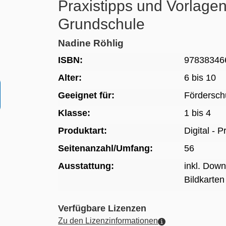
Praxistipps und Vorlagen
Grundschule
Nadine Röhlig
ISBN:
97838346
Alter:
6 bis 10
Geeignet für:
Fördersch
Klasse:
1 bis 4
Produktart:
Digital - 
Seitenanzahl/Umfang:
56
Ausstattung:
inkl. Dow
Bildkarten
Verfügbare Lizenzen
Zu den Lizenzinformationen