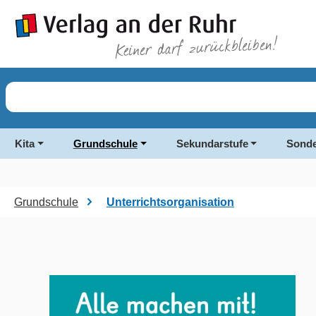
springen
Zur Hauptnavigation springen
Kita
Grundschule
Sekundarstufe
Sonde
Grundschule
Unterrichtsorganisation
Bildergalerie überspringen