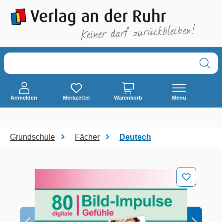
alt springen
Anmelden
Merkzettel
Warenkorb
Menü
Grundschule
Fächer
Deutsch
Bildergalerie überspringen