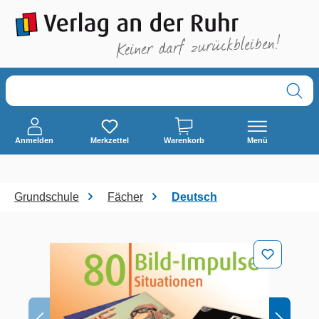
alt springen
Anmelden
Merkzettel
Warenkorb
Menü
Grundschule
Fächer
Deutsch
Bildergalerie überspringen