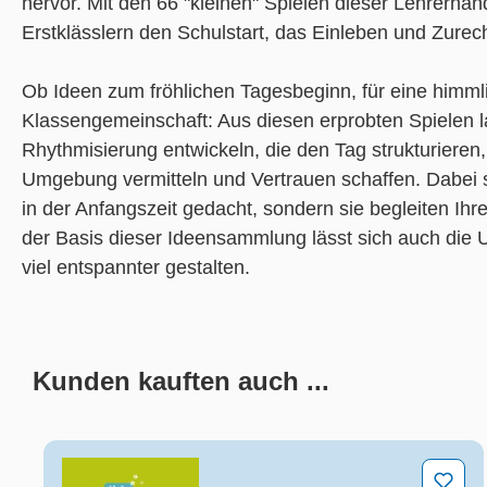
hervor. Mit den 66 "kleinen" Spielen dieser Lehrerhan
Erstklässlern den Schulstart, das Einleben und Zurech
Ob Ideen zum fröhlichen Tagesbeginn, für eine himml
Klassengemeinschaft: Aus diesen erprobten Spielen la
Rhythmisierung entwickeln, die den Tag strukturieren
Umgebung vermitteln und Vertrauen schaffen. Dabei sin
in der Anfangszeit gedacht, sondern sie begleiten Ihr
der Basis dieser Ideensammlung lässt sich auch die Un
viel entspannter gestalten.
Kunden kauften auch ...
Produktgalerie überspringen
Mein Lerntagebuch für die Klasse ___