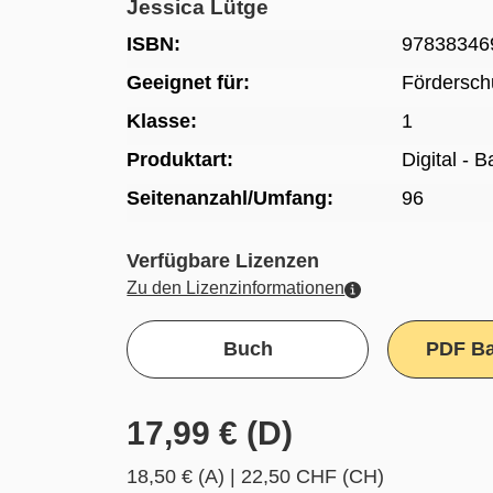
Jessica Lütge
ISBN:
97838346
Geeignet für:
Fördersch
Klasse:
1
Produktart:
Digital - 
Seitenanzahl/Umfang:
96
Verfügbare Lizenzen
Zu den Lizenzinformationen
Buch
PDF Ba
17,99 € (D)
18,50 € (A)
|
22,50 CHF (CH)