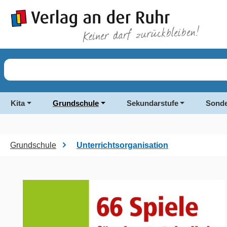
springen
Zur Hauptnavigation springen
Kita
Grundschule
Sekundarstufe
Sonde
Grundschule
Unterrichtsorganisation
Bildergalerie überspringen