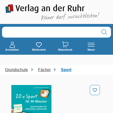
alt springen
Anmelden
Merkzettel
Warenkorb
Menü
Grundschule
Fächer
Sport
Bildergalerie überspringen