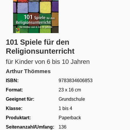
101 Spiele für den
Religionsunterricht
für Kinder von 6 bis 10 Jahren
Arthur Thömmes
ISBN:
9783834606853
Format:
23 x 16 cm
Geeignet für:
Grundschule
Klasse:
1 bis 4
Produktart:
Paperback
Seitenanzahl/Umfang:
136