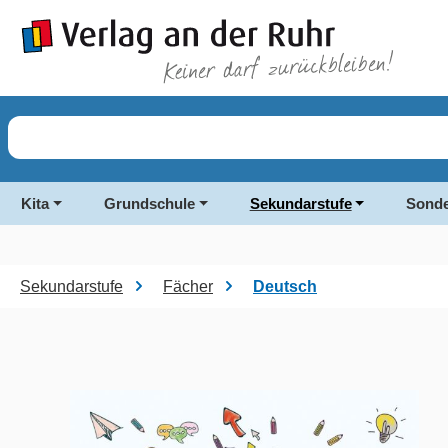
springen
Zur Hauptnavigation springen
Kita
Grundschule
Sekundarstufe
Sonde
Sekundarstufe
Fächer
Deutsch
Bildergalerie überspringen