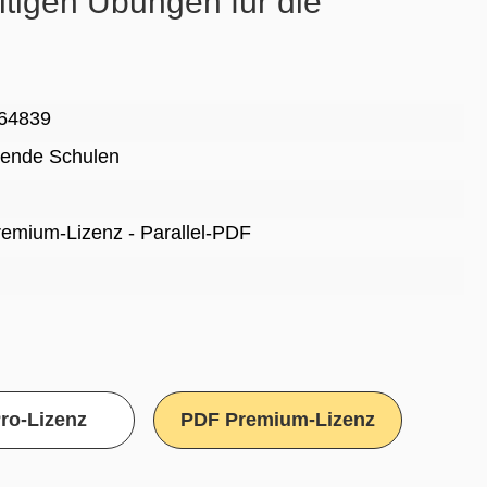
ältigen Übungen für die
64839
rende Schulen
Premium-Lizenz - Parallel-PDF
ro-Lizenz
PDF Premium-Lizenz