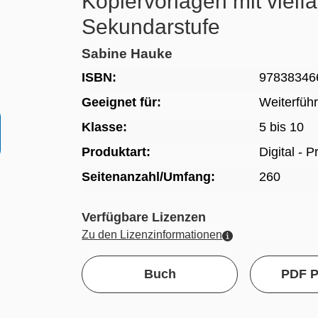
Kopiervorlagen mit vielf
Sekundarstufe
Sabine Hauke
ISBN:
97838346
Geeignet für:
Weiterfüh
Klasse:
5 bis 10
Produktart:
Digital - 
Seitenanzahl/Umfang:
260
Verfügbare Lizenzen
Zu den Lizenzinformationen
Buch
PDF P