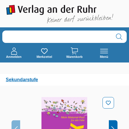
alt springen
Anmelden
Merkzettel
Warenkorb
Menü
Sekundarstufe
Bildergalerie überspringen