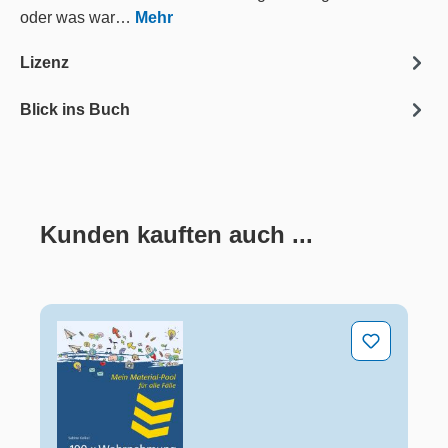
oder was war…
Mehr
Lizenz
Blick ins Buch
Kunden kauften auch ...
Produktgalerie überspringen
100 x Wahrnehmung und Konzentration