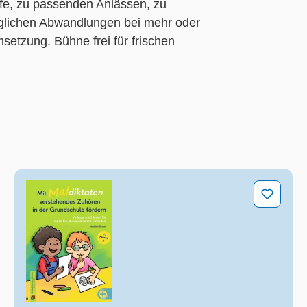
ufe, zu passenden Anlässen, zu
öglichen Abwandlungen bei mehr oder
msetzung. Bühne frei für frischen
ragekarten zur Selbstreflexion und Achtsamkeit für Kinder
Mit Maldiktaten verstehendes Zuhören in der Grund