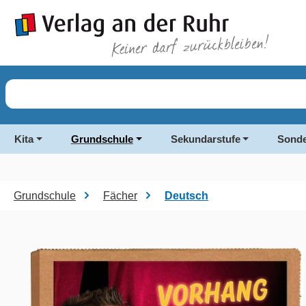
springen
Zur Hauptnavigation springen
Kita
Grundschule
Sekundarstufe
Sonde
Grundschule
Fächer
Deutsch
Bildergalerie überspringen