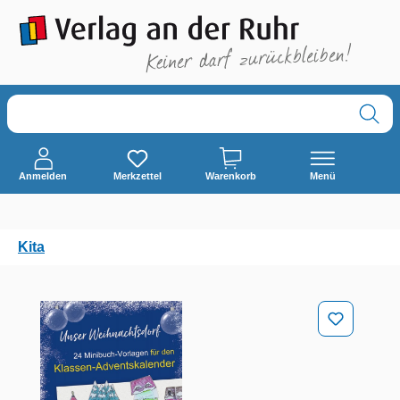
alt springen
Anmelden
Merkzettel
Warenkorb
Menü
Kita
Bildergalerie überspringen