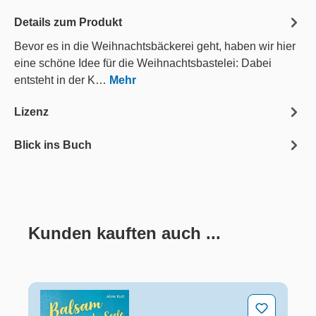
Details zum Produkt
Bevor es in die Weihnachtsbäckerei geht, haben wir hier
eine schöne Idee für die Weihnachtsbastelei: Dabei
entsteht in der K…
Mehr
Lizenz
Blick ins Buch
Kunden kauften auch ...
Produktgalerie überspringen
Balsam für die Seele