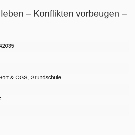
 leben – Konflikten vorbeugen –
42035
Hort & OGS
, Grundschule
k