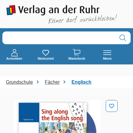
alt springen
Anmelden
Merkzettel
Warenkorb
Menü
Grundschule
Fächer
Englisch
Bildergalerie überspringen