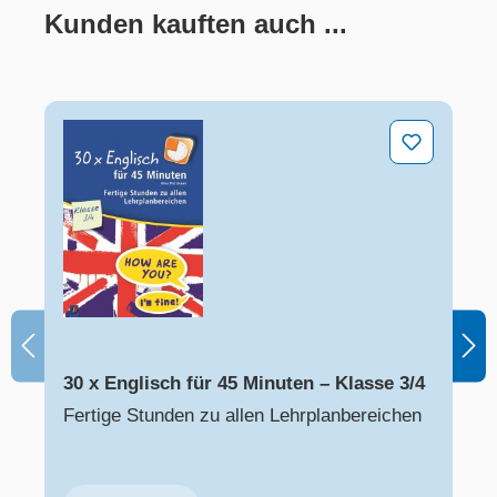
Kunden kauften auch ...
Produktgalerie überspringen
30 x Englisch für 45 Minuten – Klasse 3/4
30 x Englisch für 45 Minuten – Klasse 3/4
Fertige Stunden zu allen Lehrplanbereichen