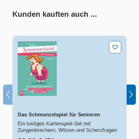
Kunden kauften auch ...
Produktgalerie überspringen
Das Schmunzelspiel für Senioren
Das Schmunzelspiel für Senioren
Ein lustiges Kartenspiel-Set mit
Zungenbrechern, Witzen und Scherzfragen