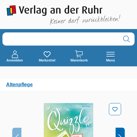
alt springen
Anmelden
Merkzettel
Warenkorb
Menü
Altenpflege
Bildergalerie überspringen