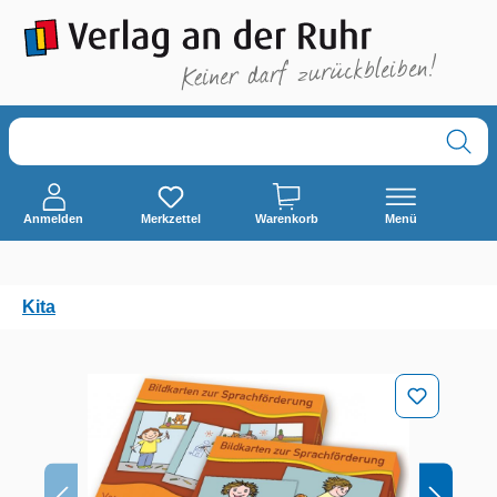
alt springen
Anmelden
Merkzettel
Warenkorb
Menü
Kita
Bildergalerie überspringen