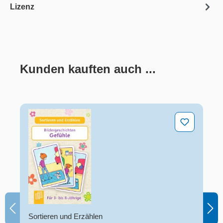
Lizenz
Kunden kauften auch ...
Produktgalerie überspringen
Bildergeschichten – Gefühle
Sortieren und Erzählen