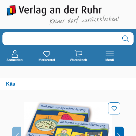
alt springen
Anmelden
Merkzettel
Warenkorb
Menü
Kita
Bildergalerie überspringen