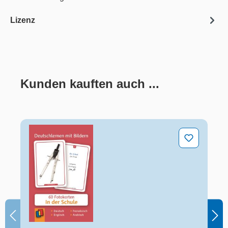
Lizenz
Kunden kauften auch ...
Produktgalerie überspringen
In der Schule