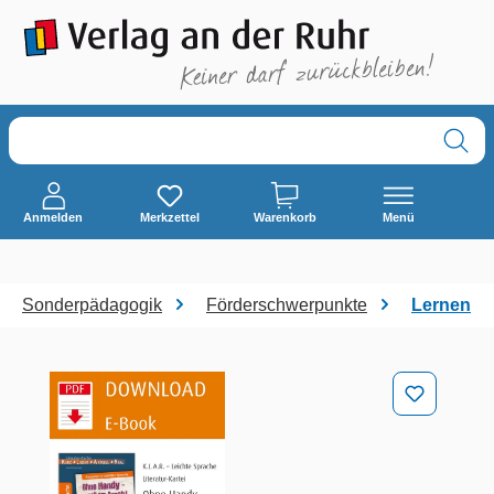
alt springen
Anmelden
Merkzettel
Warenkorb
Menü
Sonderpädagogik
Förderschwerpunkte
Lernen
Bildergalerie überspringen