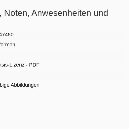
n, Noten, Anwesenheiten und
47450
lformen
Basis-Lizenz - PDF
rbige Abbildungen