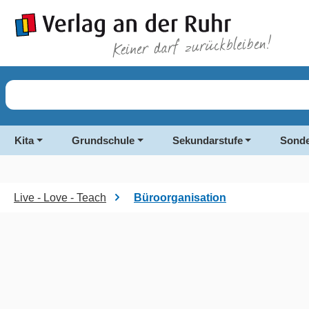
springen
Zur Hauptnavigation springen
Kita
Grundschule
Sekundarstufe
Sonde
Live - Love - Teach
Büroorganisation
Bildergalerie überspringen