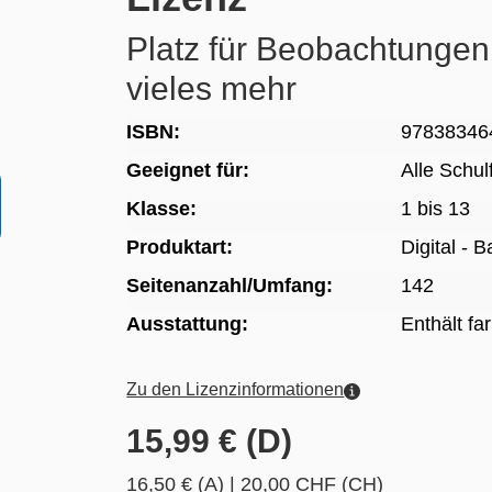
Platz für Beobachtunge
vieles mehr
ISBN:
97838346
Geeignet für:
Alle Schu
Klasse:
1 bis 13
Produktart:
Digital - 
Seitenanzahl/Umfang:
142
Ausstattung:
Enthält fa
Zu den Lizenzinformationen
15,99 € (D)
16,50 € (A)
|
20,00 CHF (CH)