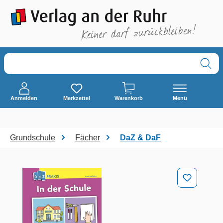
alt springen
Anmelden
Merkzettel
Warenkorb
Menü
Grundschule
Fächer
DaZ & DaF
Bildergalerie überspringen