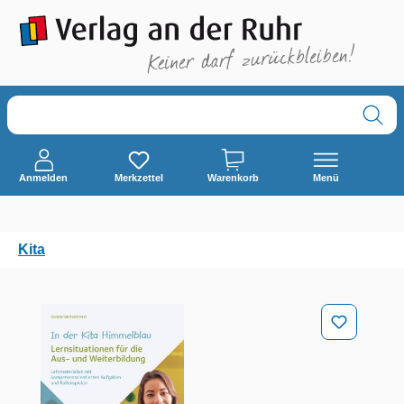
alt springen
Anmelden
Merkzettel
Warenkorb
Menü
Kita
Bildergalerie überspringen