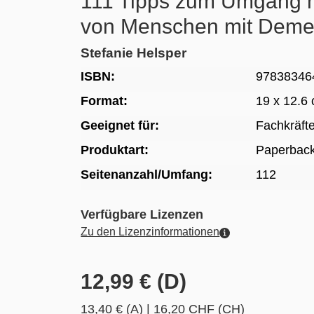
111 Tipps zum Umgang m
von Menschen mit Dem
Stefanie Helsper
ISBN:
97838346
Format:
19 x 12.6
Geeignet für:
Fachkräft
Produktart:
Paperbac
Seitenanzahl/Umfang:
112
Verfügbare Lizenzen
Zu den Lizenzinformationen
12,99 € (D)
13,40 € (A)
|
16,20 CHF (CH)