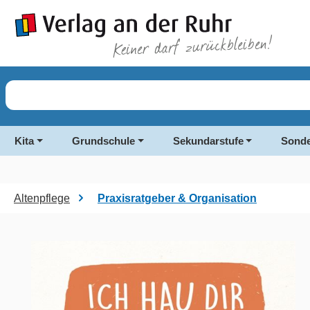
springen
Zur Hauptnavigation springen
Kita
Grundschule
Sekundarstufe
Sonde
Altenpflege
Praxisratgeber & Organisation
Bildergalerie überspringen