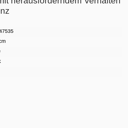
it herausforderndem Verhalten
enz
47535
 cm
e
k