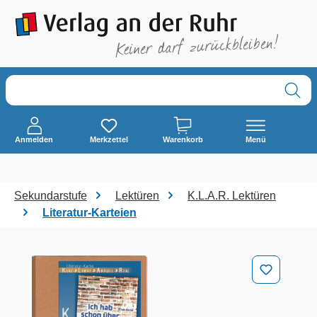
alt springen
Anmelden
Merkzettel
Warenkorb
Menü
Sekundarstufe
Lektüren
K.L.A.R. Lektüren
Literatur-Karteien
Bildergalerie überspringen