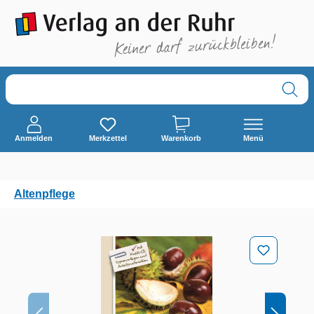
alt springen
Anmelden
Merkzettel
Warenkorb
Menü
Altenpflege
Bildergalerie überspringen