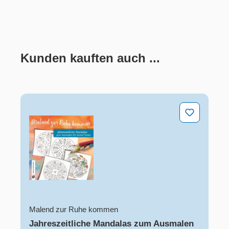
Kunden kauften auch ...
Produktgalerie überspringen
Jahreszeitliche Mandalas zum Ausmalen für Senioren 
Malend zur Ruhe kommen
Jahreszeitliche Mandalas zum Ausmalen