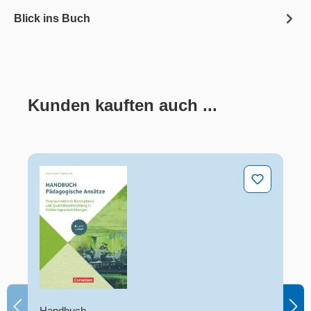
Blick ins Buch
Kunden kauften auch ...
Produktgalerie überspringen
Pädagogische Ansätze
Handbuch