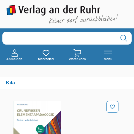
alt springen
Anmelden
Merkzettel
Warenkorb
Menü
Kita
Bildergalerie überspringen