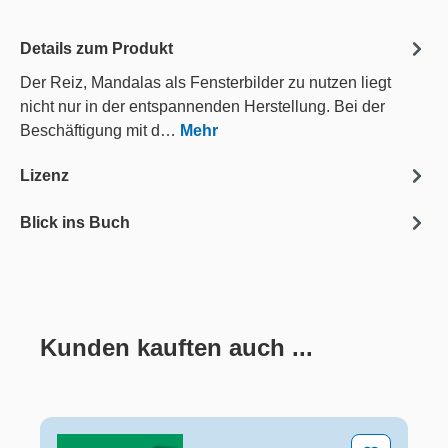
Details zum Produkt
Der Reiz, Mandalas als Fensterbilder zu nutzen liegt
nicht nur in der entspannenden Herstellung. Bei der
Beschäftigung mit d…
Mehr
Lizenz
Blick ins Buch
Kunden kauften auch ...
Produktgalerie überspringen
20 x Werken für 90 Minuten – Klasse 3/4