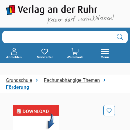
alt springen
Anmelden
Merkzettel
Warenkorb
Menü
Grundschule
Fachunabhängige Themen
Förderung
Bildergalerie überspringen