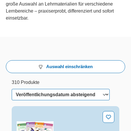
große Auswahl an Lehrmaterialien für verschiedene
Lernbereiche – praxiserprobt, differenziert und sofort
einsetzbar.
Auswahl einschränken
310 Produkte
29 von 310 Produkten werden angezeigt
310 Produkte
Paket: Leseförderung mit Mathe-Rätseln - 7 Lesehefte