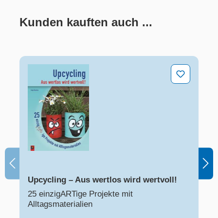
Kunden kauften auch ...
Produktgalerie überspringen
Upcycling – Aus wertlos wird wertvoll!
Upcycling – Aus wertlos wird wertvoll!
25 einzigARTige Projekte mit
Alltagsmaterialien