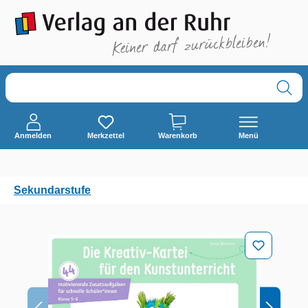
alt springen
Anmelden
Merkzettel
Warenkorb
Menü
Sekundarstufe
Bildergalerie überspringen