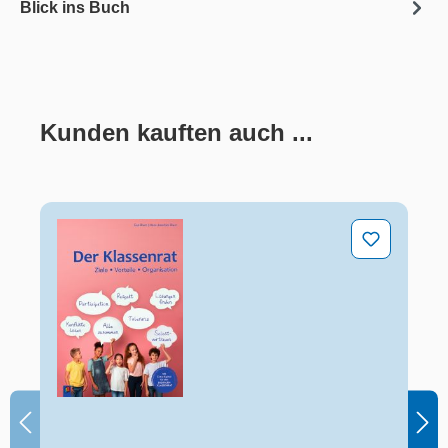
Blick ins Buch
Kunden kauften auch ...
Produktgalerie überspringen
Der Klassenrat