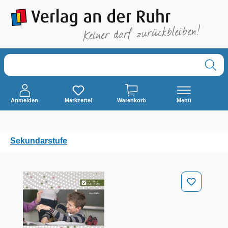
alt springen
Anmelden
Merkzettel
Warenkorb
Menü
Sekundarstufe
Bildergalerie überspringen