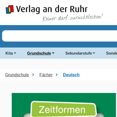
springen
Zur Hauptnavigation springen
Kita
Grundschule
Sekundarstufe
Sonde
Grundschule
Fächer
Deutsch
Bildergalerie überspringen