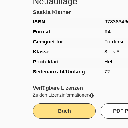
Neuauflage
Saskia Kistner
ISBN:
97838346
Format:
A4
Geeignet für:
Fördersch
Klasse:
3 bis 5
Produktart:
Heft
Seitenanzahl/Umfang:
72
Verfügbare Lizenzen
Zu den Lizenzinformationen
Buch
PDF P