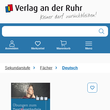
alt springen
Anmelden
Merkzettel
Warenkorb
Menü
Sekundarstufe
Fächer
Deutsch
Bildergalerie überspringen