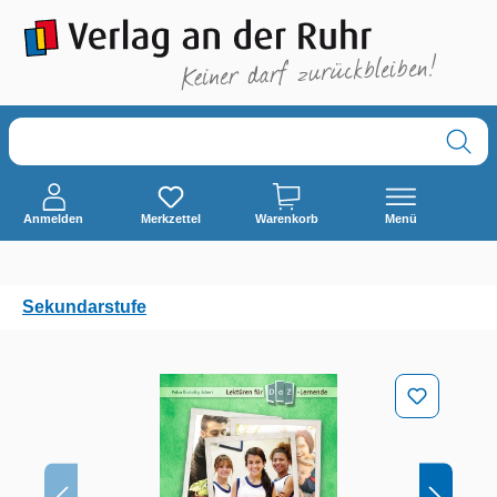
alt springen
Anmelden
Merkzettel
Warenkorb
Menü
Sekundarstufe
Bildergalerie überspringen