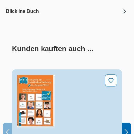
Blick ins Buch
Kunden kauften auch ...
Produktgalerie überspringen
DaZ-Lernspiele zur individuellen Förderung - für Fortge