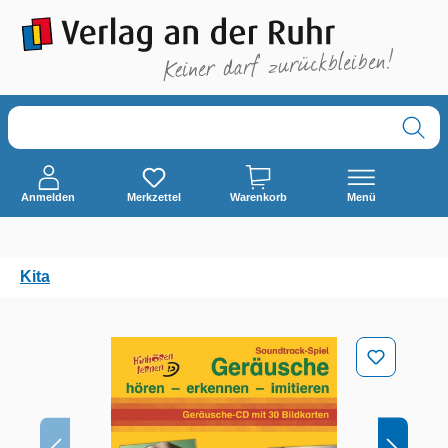
alt springen
Anmelden
Merkzettel
Warenkorb
Menü
Kita
Bildergalerie überspringen