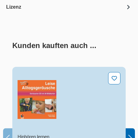
Lizenz
Kunden kauften auch ...
Produktgalerie überspringen
Leise Alltagsgeräusche
Hinhören lernen