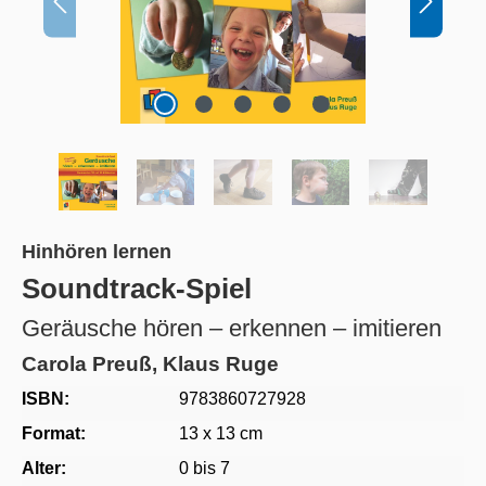
Hinhören lernen
Soundtrack-Spiel
Geräusche hören – erkennen – imitieren
Carola Preuß, Klaus Ruge
ISBN:
9783860727928
Format:
13 x 13 cm
Alter:
0 bis 7