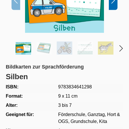
Bildkarten zur Sprachförderung
Silben
ISBN:
9783834641298
Format:
9 x 11 cm
Alter:
3 bis 7
Geeignet für:
Förderschule
, Ganztag, Hort &
OGS
, Grundschule
, Kita