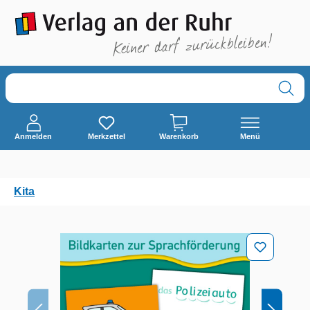
alt springen
Anmelden
Merkzettel
Warenkorb
Menü
Kita
Bildergalerie überspringen