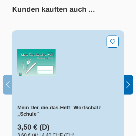
Kunden kauften auch ...
Produktgalerie überspringen
Mein Der-die-das-Heft: Wortschatz „Schule"
Mein Der-die-das-Heft: Wortschatz
„Schule"
3,50 € (D)
3,60 € (A)
|
4,40 CHF (CH)