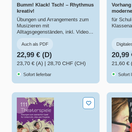
Bumm! Klack! Tsch! – Rhythmus
Vorhang 
kreativ!
moderne
Übungen und Arrangements zum
für Schul
Musizieren mit
Klassena
Alltagsgegenständen, inkl. Videos
zur Veranschaulichung –
aktualisierte Neuauflage
Auch als PDF
Digitale
22,99 € (D)
20,99 
23,70 € (A)
|
28,70 CHF (CH)
21,60 € 
Sofort lieferbar
Sofort l
111 Theaterspiele
Bühne fre