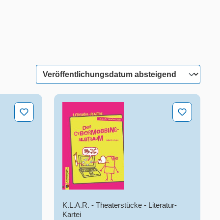
s Spiel inklusiv
Der Cybermobbing-Albtraum
K.L.A.R. - Theaterstücke - Literatur-
Kartei