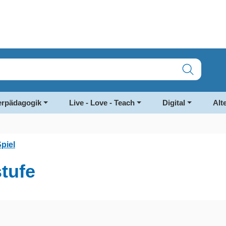
rpädagogik
Live - Love - Teach
Digital
Alt
piel
tufe