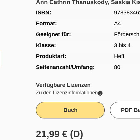
Ann Cathrin Thanuskody, Saskia Ki
ISBN:
97838346
Format:
A4
Geeignet für:
Fördersch
Klasse:
3 bis 4
Produktart:
Heft
Seitenanzahl/Umfang:
80
Verfügbare Lizenzen
Zu den Lizenzinformationen
Buch
PDF Ba
21,99 € (D)