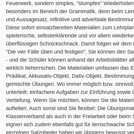
Feuerwerk, sondern simples, "stumpfes" Wiederholen,
besonders im Bereich der Grammatik, denn beim Ler
und Aussagesatz, Infinitive und adverbiale Bestimm
Diese sofort einsatzbereiten Materialien zum Lehrpla
spielerische, selbsterklärende und vor allem wiederk
überflüssigen Schnickschnack. Damit folgen wir dem 
"Die vier Fälle üben und festigen". Sie können den Sa
- und die Schüler können anhand der Arbeitsblätter al
wirklich beherrschen. Die Materialien umfassen das E
Prädikat, Akkusativ-Objekt, Dativ-Objekt, Bestimmun
gemischte Übungen. Wo immer möglich bzw. sinnvoll,
unterteilt: einfachere Aufgaben zur Einführung sowi
Vertiefung. Wenn Sie möchten, können Sie die Materi
aufteilen. Auch sonst sind Sie flexibel: Die Übungsma
Klassenverband als auch in der Freiarbeit oder beim
eignen sich zudem ebenfalls gut für lernschwache Schü
einzelnen Satzglieder haben wir übrigens bewusst ve