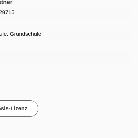
stner
29715
ule
, Grundschule
sis-Lizenz