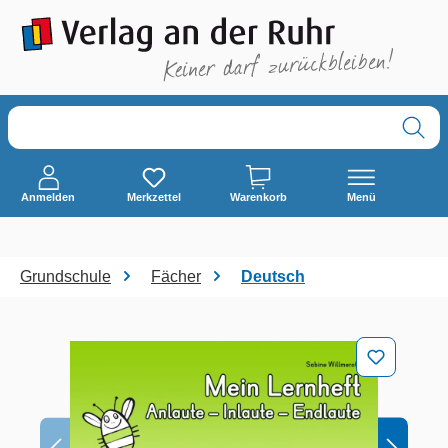
alt springen
Anmelden
Merkzettel
Warenkorb
Menü
Grundschule
Fächer
Deutsch
Bildergalerie überspringen