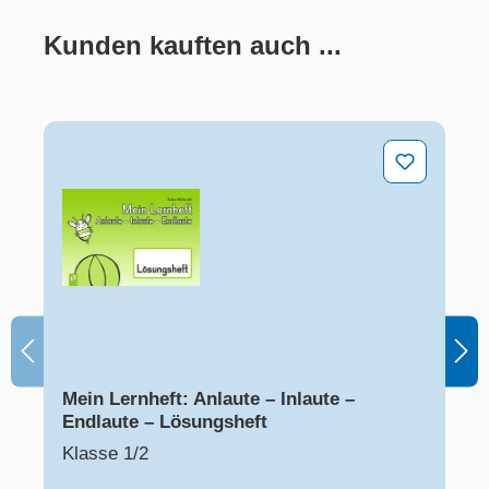
Kunden kauften auch ...
Produktgalerie überspringen
Mein Lernheft: Anlaute – Inlaute – Endlaute – Lösungsh
Mein Lernheft: Anlaute – Inlaute –
Endlaute – Lösungsheft
Klasse 1/2