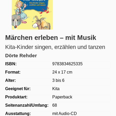
Märchen erleben – mit Musik
Kita-Kinder singen, erzählen und tanzen
Dörte Rehder
ISBN:
9783834625335
Format:
24 x 17 cm
Alter:
3 bis 6
Geeignet für:
Kita
Produktart:
Paperback
Seitenanzahl/Umfang:
68
Ausstattung:
mit Audio-CD