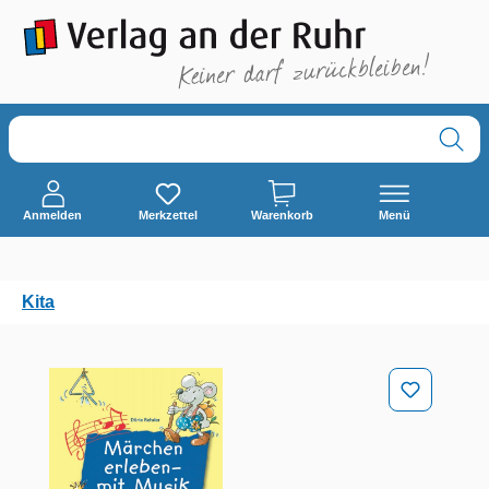
alt springen
Anmelden
Merkzettel
Warenkorb
Menü
Kita
Bildergalerie überspringen