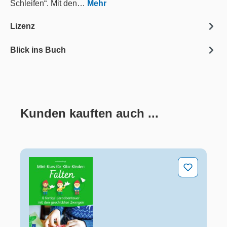
Schleifen“. Mit den…
Mehr
Lizenz
Blick ins Buch
Kunden kauften auch ...
Produktgalerie überspringen
Falten