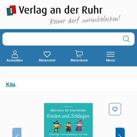
alt springen
Anmelden
Merkzettel
Warenkorb
Menü
Kita
Bildergalerie überspringen