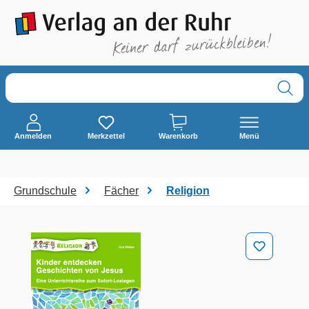
alt springen
Anmelden
Merkzettel
Warenkorb
Menü
Grundschule
Fächer
Religion
Bildergalerie überspringen