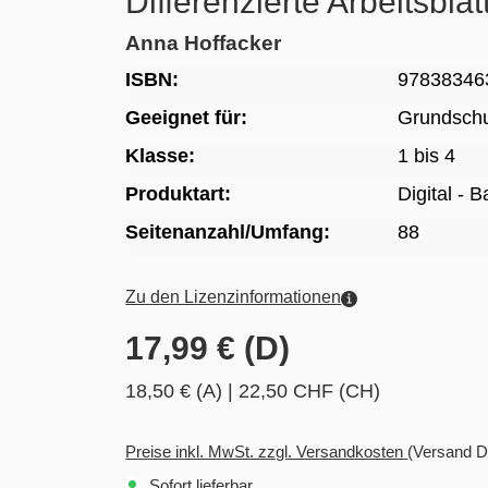
Differenzierte Arbeitsblä
Anna Hoffacker
ISBN:
97838346
Geeignet für:
Grundsch
Klasse:
1 bis 4
Produktart:
Digital - 
Seitenanzahl/Umfang:
88
Zu den Lizenzinformationen
17,99 € (D)
18,50 € (A)
|
22,50 CHF (CH)
Preise inkl. MwSt. zzgl. Versandkosten
(Versand D
Sofort lieferbar