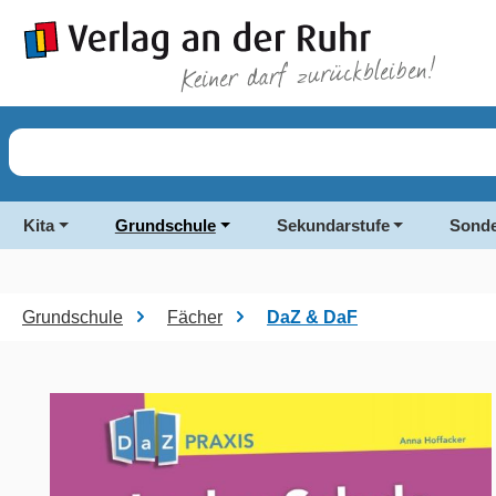
springen
Zur Hauptnavigation springen
Kita
Grundschule
Sekundarstufe
Sonde
Grundschule
Fächer
DaZ & DaF
Bildergalerie überspringen